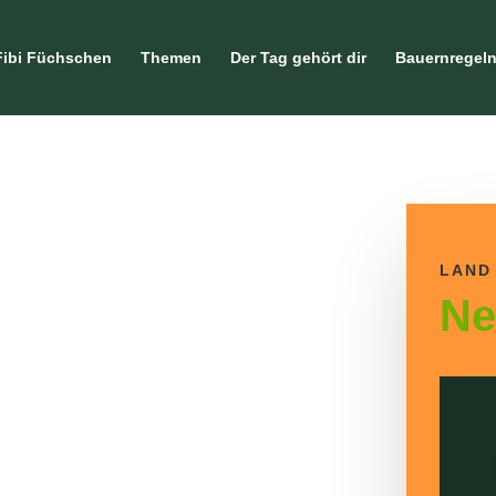
Fibi Füchschen
Themen
Der Tag gehört dir
Bauernregel
LAND
Ne
strie