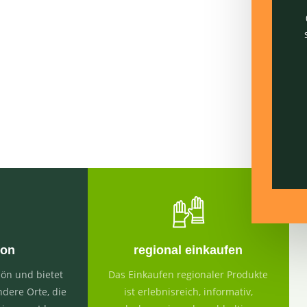
ion
regional einkaufen
ön und bietet
Das Einkaufen regionaler Produkte
ndere Orte, die
ist erlebnisreich, informativ,