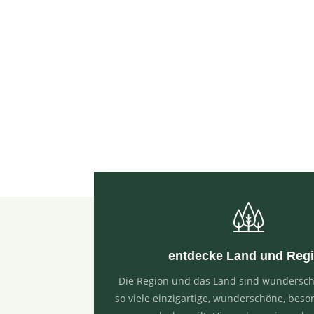
b
entdecke Land und Reg
Die Region und das Land sind wundersch
so viele einzigartige, wunderschöne, beso