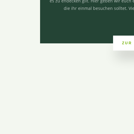
es zu endecken gilt. Hier geben wir euch 
die ihr einmal besuchen solltet. Vi
ZUR