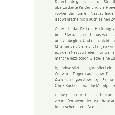
Denn heute geht’s nicht um Streitt
überzuckerte Kinder und die Frag
robben darf, um ein Nest zu finden
isst wahrscheinlich auch seinen Z
Ostern ist das Fest der Hoffnung, 
beim Eiersuchen nicht aus Verseh
um Neubeginn. Und nein, nicht nur 
Miteinander. Vielleicht fangen wir 
aus dem Nest zu treten, nur weil ei
manche jetzt schon wieder eine Zu
Irgendwo sitzt jetzt garantiert ei
Wutwurst-Fingern auf seiner Tasta
Ostern
zu sagen Aber hey – Bruno s
Ohne Rücksicht auf die Moralpoli
Heute gibt’s nur Liebe, Lachen und
verkneifen, wenn der Osterhase au
feiert schön. Genießt die Zeit.