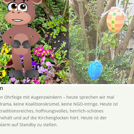
on
en Ohrfeige mit Augenzwinkern – heute sprechen wir mal
rama, keine Koalitionskrümel, keine NGO-Intrige. Heute ist
traditionsreiches, hoffnungsvolles, herrlich-schönes
nnehält und auf die Kirchenglocken hört. Heute ist der
larm auf Standby zu stellen.