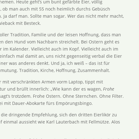
hemen. Heute geht’s um bunt gefärbte Eier, völlig
e, ob man auch mit 55 noch heimlich durchs Gebüsch
. Ja darf man. Sollte man sogar. Wer das nicht mehr macht,
wieback mit Besteck.
voller Tradition, Familie und der leisen Hoffnung, dass man
en den Hund vom Nachbarn streichelt. Bei Ostern geht es
im Kalender. Vielleicht auch im Kopf. Vielleicht auch im
einfach mal damit an, uns nicht gegenseitig verbal die Eier
ner was anderes denkt. Und ja, ich weiß – das ist für
mutung. Tradition, Kirche, Hoffnung, Zusammenhalt.
ner mit verschränkten Armen vorm Laptop, tippt mit
tur und brüllt innerlich: „Wie kann der es wagen,
Frohe
agt’s trotzdem. Frohe Ostern. Ohne Sternchen. Ohne Filter.
zei mit Dauer-Abokarte fürs Empörungsbingo.
 die dringende Empfehlung, sich den dritten Eierlikör zu
f einmal aussieht wie Karl Lauterbach mit Fellmütze. Alos