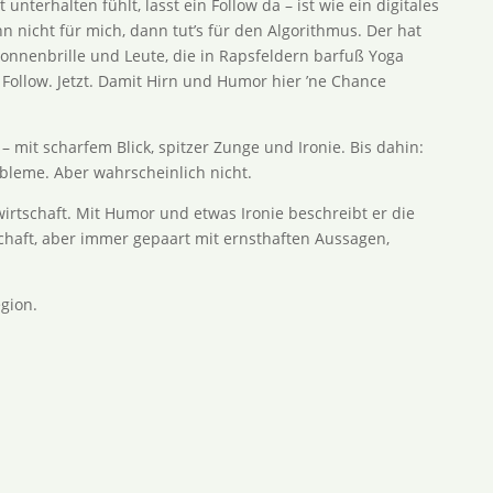
nterhalten fühlt, lasst ein Follow da – ist wie ein digitales
 nicht für mich, dann tut’s für den Algorithmus. Der hat
Sonnenbrille und Leute, die in Rapsfeldern barfuß Yoga
: Follow. Jetzt. Damit Hirn und Humor hier ’ne Chance
mit scharfem Blick, spitzer Zunge und Ironie. Bis dahin:
obleme. Aber wahrscheinlich nicht.
irtschaft. Mit Humor und etwas Ironie beschreibt er die
schaft, aber immer gepaart mit ernsthaften Aussagen,
gion.