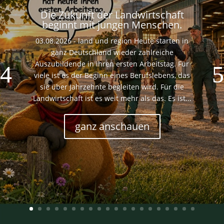
Die Zukunft der Landwirtschaft
beginnt mit jungen Menschen.
03.08.2026 - land und region Heute starten in
ganz Deutschland wieder zahlreiche
Auszubildende in ihren ersten Arbeitstag. Für
viele ist es der Beginn eines Berufslebens, das
sie über Jahrzehnte begleiten wird. Für die
Landwirtschaft ist es weit mehr als das. Es ist...
ganz anschauen