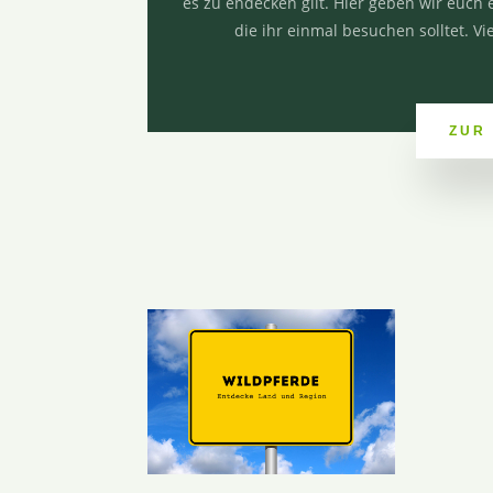
es zu endecken gilt. Hier geben wir euch 
die ihr einmal besuchen solltet. Vi
ZUR