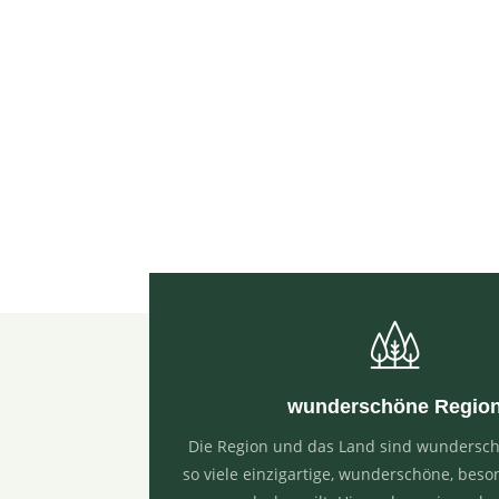
Land 
Regio
wunderschöne Regio
Die Region und das Land sind wundersch
so viele einzigartige, wunderschöne, beso