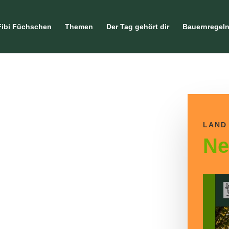
Fibi Füchschen
Themen
Der Tag gehört dir
Bauernregel
LAND
Ne
cke