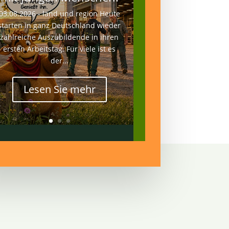
03.08.2026 - land und region Heute
starten in ganz Deutschland wieder
zahlreiche Auszubildende in ihren
ersten Arbeitstag. Für viele ist es
der...
Lesen Sie mehr