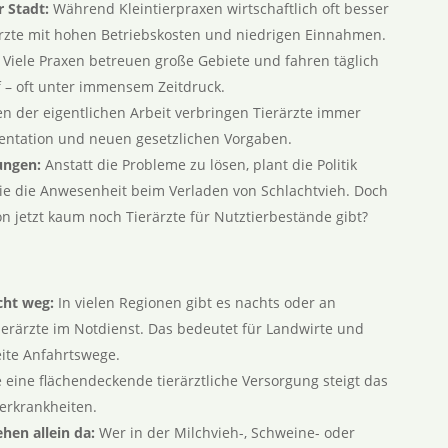
r Stadt:
Während Kleintierpraxen wirtschaftlich oft besser
ärzte mit hohen Betriebskosten und niedrigen Einnahmen.
Viele Praxen betreuen große Gebiete und fahren täglich
 – oft unter immensem Zeitdruck.
 der eigentlichen Arbeit verbringen Tierärzte immer
ntation und neuen gesetzlichen Vorgaben.
ungen:
Anstatt die Probleme zu lösen, plant die Politik
wie die Anwesenheit beim Verladen von Schlachtvieh. Doch
n jetzt kaum noch Tierärzte für Nutztierbestände gibt?
cht weg:
In vielen Regionen gibt es nachts oder an
ärzte im Notdienst. Das bedeutet für Landwirte und
eite Anfahrtswege.
eine flächendeckende tierärztliche Versorgung steigt das
ierkrankheiten.
hen allein da:
Wer in der Milchvieh-, Schweine- oder