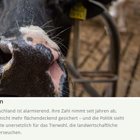
on
schland ist alarmierend. Ihre Zahl nimmt seit Jahren ab,
nicht mehr flächendeckend gesichert – und die Politik sieht
te unersetzlich für das Tierwohl, die landwirtschaftliche
erseuchen.