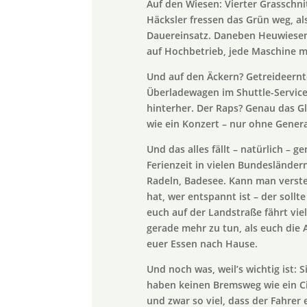
Auf den Wiesen: Vierter Grasschn
Häcksler fressen das Grün weg, al
Dauereinsatz. Daneben Heuwiesen:
auf Hochbetrieb, jede Maschine m
Und auf den Äckern? Getreideernt
Überladewagen im Shuttle-Service,
hinterher. Der Raps? Genau das Gle
wie ein Konzert – nur ohne Gener
Und das alles fällt – natürlich 
Ferienzeit in vielen Bundesländern
Radeln, Badesee. Kann man versteh
hat, wer entspannt ist – der sollte
euch auf der Landstraße fährt viell
gerade mehr zu tun, als euch die A
euer Essen nach Hause.
Und noch was, weil’s wichtig ist: 
haben keinen Bremsweg wie ein Ci
und zwar so viel, dass der Fahrer