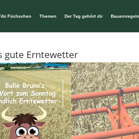
Fibi Füchschen
Themen
Der Tag gehört dir
Bauernregel
s gute Erntewetter