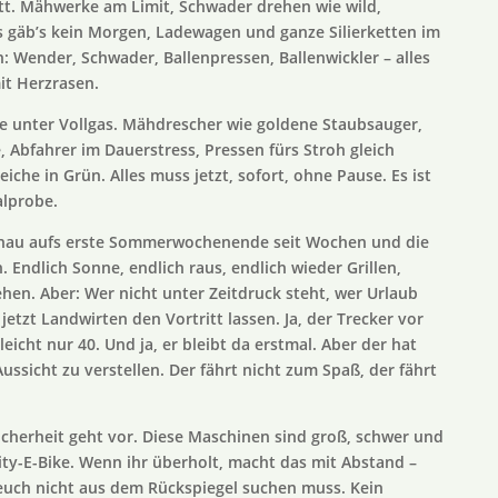
itt. Mähwerke am Limit, Schwader drehen wie wild,
s gäb’s kein Morgen, Ladewagen und ganze Silierketten im
 Wender, Schwader, Ballenpressen, Ballenwickler – alles
it Herzrasen.
e unter Vollgas. Mähdrescher wie goldene Staubsauger,
 Abfahrer im Dauerstress, Pressen fürs Stroh gleich
iche in Grün. Alles muss jetzt, sofort, ohne Pause. Es ist
alprobe.
– genau aufs erste Sommerwochenende seit Wochen und die
. Endlich Sonne, endlich raus, endlich wieder Grillen,
en. Aber: Wer nicht unter Zeitdruck steht, wer Urlaub
 jetzt Landwirten den Vortritt lassen. Ja, der Trecker vor
eicht nur 40. Und ja, er bleibt da erstmal. Aber der hat
ussicht zu verstellen. Der fährt nicht zum Spaß, der fährt
Sicherheit geht vor. Diese Maschinen sind groß, schwer und
ty-E-Bike. Wenn ihr überholt, macht das mit Abstand –
 euch nicht aus dem Rückspiegel suchen muss. Kein