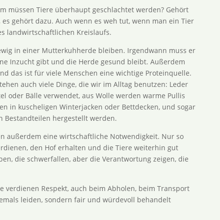
Warum müssen Tiere überhaupt geschlachtet werden? Gehört
a, es gehört dazu. Auch wenn es weh tut, wenn man ein Tier
es landwirtschaftlichen Kreislaufs.
 ewig in einer Mutterkuhherde bleiben. Irgendwann muss er
ine Inzucht gibt und die Herde gesund bleibt. Außerdem
nd das ist für viele Menschen eine wichtige Proteinquelle.
tehen auch viele Dinge, die wir im Alltag benutzen: Leder
tel oder Bälle verwendet, aus Wolle werden warme Pullis
ken in kuscheligen Winterjacken oder Bettdecken, und sogar
n Bestandteilen hergestellt werden.
ten außerdem eine wirtschaftliche Notwendigkeit. Nur so
erdienen, den Hof erhalten und die Tiere weiterhin gut
en, die schwerfallen, aber die Verantwortung zeigen, die
ere verdienen Respekt, auch beim Abholen, beim Transport
iemals leiden, sondern fair und würdevoll behandelt