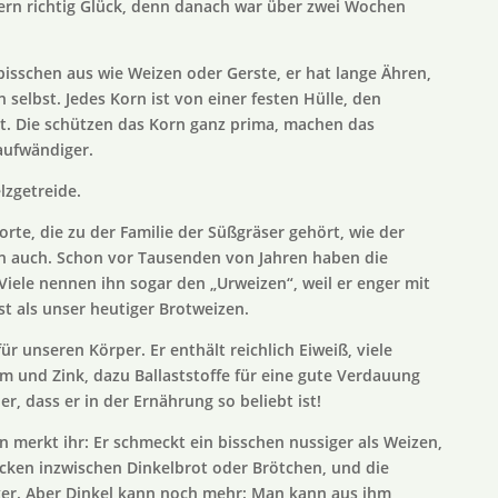
ern richtig Glück, denn danach war über zwei Wochen
 bisschen aus wie Weizen oder Gerste, er hat lange Ähren,
selbst. Jedes Korn ist von einer festen Hülle, den
. Die schützen das Korn ganz prima, machen das
aufwändiger.
lzgetreide.
sorte, die zu der Familie der Süßgräser gehört, wie der
n auch. Schon vor Tausenden von Jahren haben die
iele nennen ihn sogar den „Urweizen“, weil er enger mit
t als unser heutiger Brotweizen.
ür unseren Körper. Er enthält reichlich Eiweiß, viele
m und Zink, dazu Ballaststoffe für eine gute Verdauung
, dass er in der Ernährung so beliebt ist!
n merkt ihr: Er schmeckt ein bisschen nussiger als Weizen,
acken inzwischen Dinkelbrot oder Brötchen, und die
cker. Aber Dinkel kann noch mehr: Man kann aus ihm