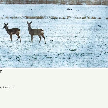
on
e Region!