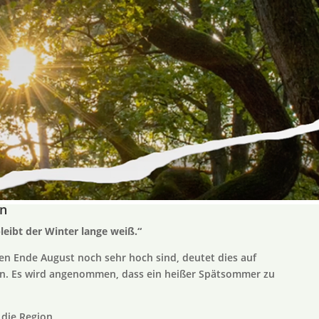
on
leibt der Winter lange weiß.“
 Ende August noch sehr hoch sind, deutet dies auf
in. Es wird angenommen, dass ein heißer Spätsommer zu
 die Region