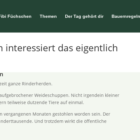
Fibi Füchschen
Themen
Der Tag gehört dir
Bauernregel
interessiert das eigentlich
on
eit ganze Rinderherden.
in aufgebrochener Weideschuppen. Nicht irgendein kleiner
rn teilweise dutzende Tiere auf einmal.
den vergangenen Monaten gestohlen worden sein. Der
nderttausende. Und trotzdem wirkt die öffentliche