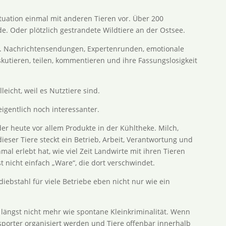
ituation einmal mit anderen Tieren vor. Über 200
 Oder plötzlich gestrandete Wildtiere an der Ostsee.
ig. Nachrichtensendungen, Expertenrunden, emotionale
tieren, teilen, kommentieren und ihre Fassungslosigkeit
leicht, weil es Nutztiere sind.
gentlich noch interessanter.
er heute vor allem Produkte in der Kühltheke. Milch,
dieser Tiere steckt ein Betrieb, Arbeit, Verantwortung und
mal erlebt hat, wie viel Zeit Landwirte mit ihren Tieren
st nicht einfach „Ware“, die dort verschwindet.
iebstahl für viele Betriebe eben nicht nur wie ein
längst nicht mehr wie spontane Kleinkriminalität. Wenn
porter organisiert werden und Tiere offenbar innerhalb