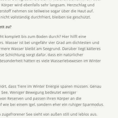
hr Körper wird ebenfalls sehr langsam. Herzschlag und
rstoff nehmen sie teilweise sogar über die Haut auf.
icht vollständig durchfriert, bleiben sie geschützt.
ett zu?
cht komplett bis zum Boden durch? Hier hilft eine
s. Wasser ist bei ungefähr vier Grad am dichtesten und
rmere Wasser bleibt am Seegrund. Darüber liegt kälteres
e Schichtung sorgt dafür, dass ein natürlicher
Besonderheit hätten es viele Wasserlebewesen im Winter
ehört, dass Tiere im Winter Energie sparen müssen. Genau
n See. Weniger Bewegung bedeutet weniger
 von Reserven und passen ihren Körper an die
af wie bei einem Igel, sondern eher ein ruhiger Sparmodus.
zugefrorener See sieht von außen still und leblos aus.