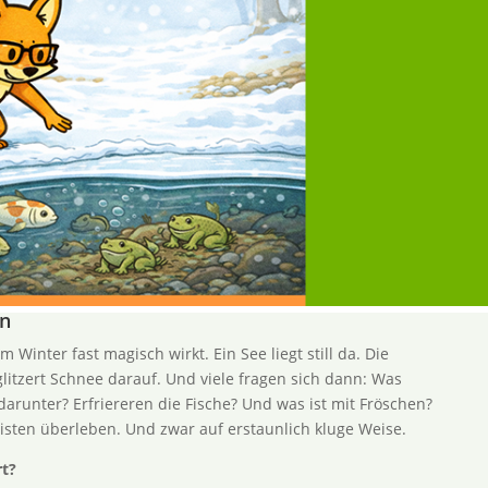
on
 Winter fast magisch wirkt. Ein See liegt still da. Die
 glitzert Schnee darauf. Und viele fragen sich dann: Was
 darunter? Erfriereren die Fische? Und was ist mit Fröschen?
isten überleben. Und zwar auf erstaunlich kluge Weise.
rt?