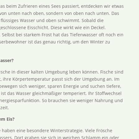
s beim Zufrieren eines Sees passiert, entdecken wir etwas
 von unten nach oben, sondern von oben nach unten. Das
als flüssiges Wasser und oben schwimmt. Sobald die
geschlossene Eisschicht. Diese wirkt wie ein Deckel.
. Selbst bei starkem Frost hat das Tiefenwasser oft noch ein
sserbewohner ist das genau richtig, um den Winter zu
asser?
e Fische in dieser kalten Umgebung leben können. Fische sind
, ihre Körpertemperatur passt sich der Umgebung an. Im
bewegen sich weniger, sparen Energie und suchen tiefere,
 ist das Wasser gleichmäßiger temperiert. Ihr Stoffwechsel
r Energiesparfunktion. So brauchen sie weniger Nahrung und
zeit.
em Eis?
e haben eine besondere Winterstrategie. Viele Frösche
sers. Dort graben sie sich in weichen Schlamm ein oder